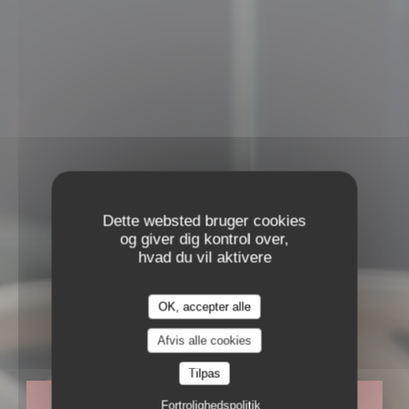
Dette websted bruger cookies
og giver dig kontrol over,
hvad du vil aktivere
•
TOULOUSE
OK, accepter alle
MAMAGAYO
Afvis alle cookies
Tilpas
BOOK ET BORD
Fortrolighedspolitik